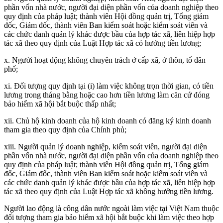
phần vốn nhà nước, người đại diện phần vốn của doanh nghiệp theo
quy định của pháp luật; thành viên Hội đồng quản trị, Tổng giám
đốc, Giám đốc, thành viên Ban kiểm soát hoặc kiểm soát viên và
các chức danh quản lý khác được bầu của hợp tác xã, liên hiệp hợp
tác xã theo quy định của Luật Hợp tác xã có hưởng tiền lương;
x. Người hoạt động không chuyên trách ở cấp xã, ở thôn, tổ dân
phố;
xi. Đối tượng quy định tại (i) làm việc không trọn thời gian, có tiền
lương trong tháng bằng hoặc cao hơn tiền lương làm căn cứ đóng
bảo hiểm xã hội bắt buộc thấp nhất;
xii. Chủ hộ kinh doanh của hộ kinh doanh có đăng ký kinh doanh
tham gia theo quy định của Chính phủ;
xiii. Người quản lý doanh nghiệp, kiểm soát viên, người đại diện
phần vốn nhà nước, người đại diện phần vốn của doanh nghiệp theo
quy định của pháp luật; thành viên Hội đồng quản trị, Tổng giám
đốc, Giám đốc, thành viên Ban kiểm soát hoặc kiểm soát viên và
các chức danh quản lý khác được bầu của hợp tác xã, liên hiệp hợp
tác xã theo quy định của Luật Hợp tác xã không hưởng tiền lương.
Người lao động là công dân nước ngoài làm việc tại Việt Nam thuộc
đối tượng tham gia bảo hiểm xã hội bắt buộc khi làm việc theo hợp