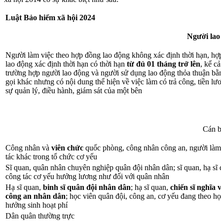
Luật Bảo hiểm xã hội 2024
Người lao
Người làm việc theo hợp đồng lao động không xác định thời hạn, hợ
lao động xác định thời hạn có thời hạn
từ đủ 01 tháng trở lên
, kể cả
trường hợp người lao động và người sử dụng lao động thỏa thuận bằ
gọi khác nhưng có nội dung thể hiện về việc làm có trả công, tiền lư
sự quản lý, điều hành, giám sát của một bên
Cán b
Công nhân và
viên chức
quốc phòng, công nhân công an, người là
tác khác trong tổ chức cơ yếu
Sĩ quan, quân nhân chuyên nghiệp quân đội nhân dân; sĩ quan, hạ sĩ
công tác cơ yếu hưởng lương như đối với quân nhân
Hạ sĩ quan,
binh sĩ quân đội nhân dân
; hạ sĩ quan,
chiến sĩ nghĩa 
công an nhân dân
; học viên quân đội, công an, cơ yếu đang theo h
hưởng sinh hoạt phí
Dân quân thường trực