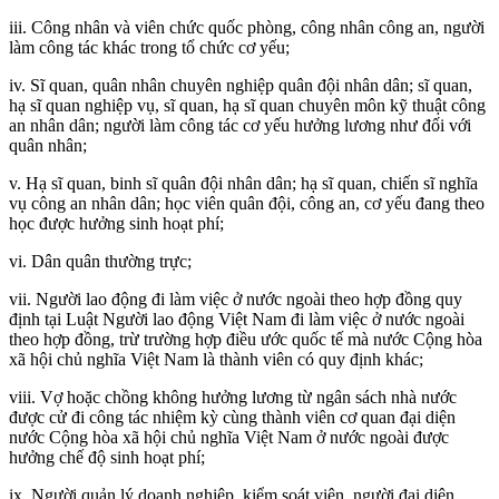
iii. Công nhân và viên chức quốc phòng, công nhân công an, người
làm công tác khác trong tổ chức cơ yếu;
iv. Sĩ quan, quân nhân chuyên nghiệp quân đội nhân dân; sĩ quan,
hạ sĩ quan nghiệp vụ, sĩ quan, hạ sĩ quan chuyên môn kỹ thuật công
an nhân dân; người làm công tác cơ yếu hưởng lương như đối với
quân nhân;
v. Hạ sĩ quan, binh sĩ quân đội nhân dân; hạ sĩ quan, chiến sĩ nghĩa
vụ công an nhân dân; học viên quân đội, công an, cơ yếu đang theo
học được hưởng sinh hoạt phí;
vi. Dân quân thường trực;
vii. Người lao động đi làm việc ở nước ngoài theo hợp đồng quy
định tại Luật Người lao động Việt Nam đi làm việc ở nước ngoài
theo hợp đồng, trừ trường hợp điều ước quốc tế mà nước Cộng hòa
xã hội chủ nghĩa Việt Nam là thành viên có quy định khác;
viii. Vợ hoặc chồng không hưởng lương từ ngân sách nhà nước
được cử đi công tác nhiệm kỳ cùng thành viên cơ quan đại diện
nước Cộng hòa xã hội chủ nghĩa Việt Nam ở nước ngoài được
hưởng chế độ sinh hoạt phí;
ix. Người quản lý doanh nghiệp, kiểm soát viên, người đại diện