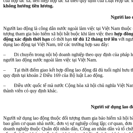
của hợp tác xã, liên hiệp hợp tác xã theo quy định của Luật Hợp tác 
không hưởng tiền lương.
Người lao 
Người lao động là công dân nước ngoài làm việc tại Việt Nam thuộc 
tượng tham gia bảo hiểm xã hội bắt buộc khi làm việc theo
hợp đồng
động xác định thời hạn
có thời hạn
từ đủ 12 tháng trở lên
với ngư
dụng lao động tại Việt Nam, trừ các trường hợp sau đây:
– Di chuyển trong nội bộ doanh nghiệp theo quy định của pháp lu
người lao động nước ngoài làm việc tại Việt Nam.
– Tại thời điểm giao kết hợp đồng lao động đã đủ tuổi nghỉ hưu t
quy định tại khoản 2 Điều 169 của Bộ luật Lao động.
– Điều ước quốc tế mà nước Cộng hòa xã hội chủ nghĩa Việt Na
thành viên có quy định khác.
Người sử dụng lao đ
Người sử dụng lao động thuộc đối tượng tham gia bảo hiểm xã hội b
bao gồm cơ quan nhà nước, đơn vị sự nghiệp công lập; cơ quan, đơn 
doanh nghiệp thuộc Quân đội nhân dân, Công an nhân dân và tổ chứ