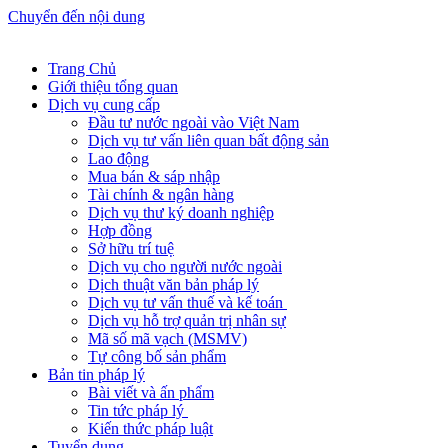
Chuyển đến nội dung
Trang Chủ
Giới thiệu tổng quan
Dịch vụ cung cấp
Đầu tư nước ngoài vào Việt Nam
Dịch vụ tư vấn liên quan bất động sản
Lao động
Mua bán & sáp nhập
Tài chính & ngân hàng
Dịch vụ thư ký doanh nghiệp
Hợp đồng
Sở hữu trí tuệ
Dịch vụ cho người nước ngoài
Dịch thuật văn bản pháp lý
Dịch vụ tư vấn thuế và kế toán
Dịch vụ hỗ trợ quản trị nhân sự
Mã số mã vạch (MSMV)
Tự công bố sản phẩm
Bản tin pháp lý
Bài viết và ấn phẩm
Tin tức pháp lý
Kiến thức pháp luật
Tuyển dụng