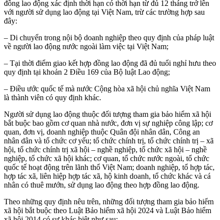
đồng lao động xác định thời hạn có thời hạn từ đủ 12 tháng trở lên
với người sử dụng lao động tại Việt Nam, trừ các trường hợp sau
đây:
– Di chuyển trong nội bộ doanh nghiệp theo quy định của pháp luật
về người lao động nước ngoài làm việc tại Việt Nam;
– Tại thời điểm giao kết hợp đồng lao động đã đủ tuổi nghỉ hưu theo
quy định tại khoản 2 Điều 169 của Bộ luật Lao động;
– Điều ước quốc tế mà nước Cộng hòa xã hội chủ nghĩa Việt Nam
là thành viên có quy định khác.
Người sử dụng lao động thuộc đối tượng tham gia bảo hiểm xã hội
bắt buộc bao gồm cơ quan nhà nước, đơn vị sự nghiệp công lập; cơ
quan, đơn vị, doanh nghiệp thuộc Quân đội nhân dân, Công an
nhân dân và tổ chức cơ yếu; tổ chức chính trị, tổ chức chính trị – xã
hội, tổ chức chính trị xã hội – nghề nghiệp, tổ chức xã hội – nghề
nghiệp, tổ chức xã hội khác; cơ quan, tổ chức nước ngoài, tổ chức
quốc tế hoạt động trên lãnh thổ Việt Nam; doanh nghiệp, tổ hợp tác,
hợp tác xã, liên hiệp hợp tác xã, hộ kinh doanh, tổ chức khác và cá
nhân có thuê mướn, sử dụng lao động theo hợp đồng lao động.
Theo những quy định nêu trên, những đối tượng tham gia bảo hiểm
xã hội bắt buộc theo Luật Bảo hiểm xã hội 2024 và Luật Bảo hiểm
xã hội 2014 có sự khác biệt như sau: