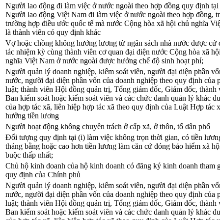
Người lao động đi làm việc ở nước ngoài theo hợp đồng quy định tại
Người lao động Việt Nam đi làm việc ở nước ngoài theo hợp đồng, t
trường hợp điều ước quốc tế mà nước Cộng hòa xã hội chủ nghĩa V
là thành viên có quy định khác
Vợ hoặc chồng không hưởng lương từ ngân sách nhà nước được cử 
tác nhiệm kỳ cùng thành viên cơ quan đại diện nước Cộng hòa xã hộ
nghĩa Việt Nam ở nước ngoài được hưởng chế độ sinh hoạt phí;
Người quản lý doanh nghiệp, kiểm soát viên, người đại diện phần vố
nước, người đại diện phần vốn của doanh nghiệp theo quy định của 
luật; thành viên Hội đồng quản trị, Tổng giám đốc, Giám đốc, thành 
Ban kiểm soát hoặc kiểm soát viên và các chức danh quản lý khác đ
của hợp tác xã, liên hiệp hợp tác xã theo quy định của Luật Hợp tác 
hưởng tiền lương
Người hoạt động không chuyên trách ở cấp xã, ở thôn, tổ dân phố
Đối tượng quy định tại (i) làm việc không trọn thời gian, có tiền lươn
tháng bằng hoặc cao hơn tiền lương làm căn cứ đóng bảo hiểm xã hội
buộc thấp nhất;
Chủ hộ kinh doanh của hộ kinh doanh có đăng ký kinh doanh tham g
quy định của Chính phủ
Người quản lý doanh nghiệp, kiểm soát viên, người đại diện phần vố
nước, người đại diện phần vốn của doanh nghiệp theo quy định của 
luật; thành viên Hội đồng quản trị, Tổng giám đốc, Giám đốc, thành 
Ban kiểm soát hoặc kiểm soát viên và các chức danh quản lý khác đ