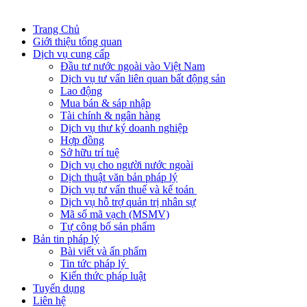
Trang Chủ
Giới thiệu tổng quan
Dịch vụ cung cấp
Đầu tư nước ngoài vào Việt Nam
Dịch vụ tư vấn liên quan bất động sản
Lao động
Mua bán & sáp nhập
Tài chính & ngân hàng
Dịch vụ thư ký doanh nghiệp
Hợp đồng
Sở hữu trí tuệ
Dịch vụ cho người nước ngoài
Dịch thuật văn bản pháp lý
Dịch vụ tư vấn thuế và kế toán
Dịch vụ hỗ trợ quản trị nhân sự
Mã số mã vạch (MSMV)
Tự công bố sản phẩm
Bản tin pháp lý
Bài viết và ấn phẩm
Tin tức pháp lý
Kiến thức pháp luật
Tuyển dụng
Liên hệ