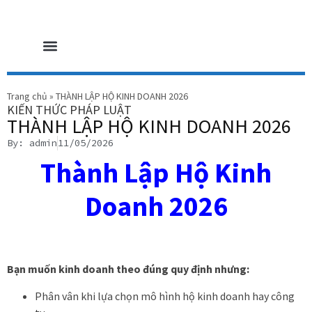
GIỚI THIỆU TỔNG QUAN
DỊCH VỤ CUNG CẤP
BẢN TIN PHÁP LÝ
Trang chủ
»
THÀNH LẬP HỘ KINH DOANH 2026
KIẾN THỨC PHÁP LUẬT
THÀNH LẬP HỘ KINH DOANH 2026
By: admin
11/05/2026
Thành Lập Hộ Kinh
Doanh 2026
Bạn muốn kinh doanh theo đúng quy định nhưng:
Phân vân khi lựa chọn mô hình hộ kinh doanh hay công